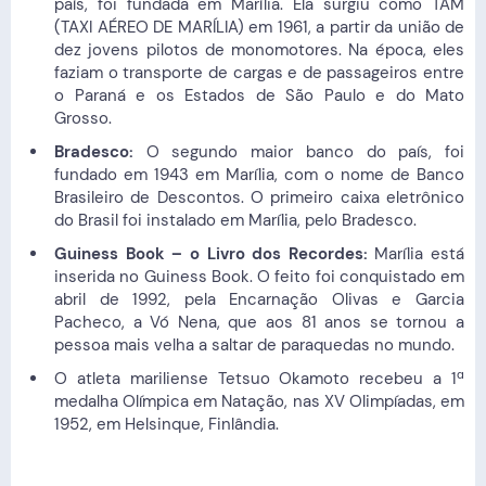
país, foi fundada em Marília. Ela surgiu como TAM
(TAXI AÉREO DE MARÍLIA) em 1961, a partir da união de
dez jovens pilotos de monomotores. Na época, eles
faziam o transporte de cargas e de passageiros entre
o Paraná e os Estados de São Paulo e do Mato
Grosso.
Bradesco:
O segundo maior banco do país, foi
fundado em 1943 em Marília, com o nome de Banco
Brasileiro de Descontos. O primeiro caixa eletrônico
do Brasil foi instalado em Marília, pelo Bradesco.
Guiness Book – o Livro dos Recordes:
Marília está
inserida no Guiness Book. O feito foi conquistado em
abril de 1992, pela Encarnação Olivas e Garcia
Pacheco, a Vó Nena, que aos 81 anos se tornou a
pessoa mais velha a saltar de paraquedas no mundo.
O atleta mariliense Tetsuo Okamoto recebeu a 1ª
medalha Olímpica em Natação, nas XV Olimpíadas, em
1952, em Helsinque, Finlândia.